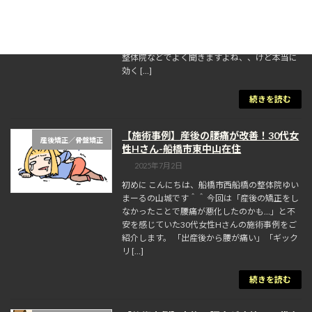
初めに こんにちは船橋市西船にある整体院ゆい
まーるの山城です＾＾ 今回は産後のお母さん皆
さんが気になっているであろう産後矯正につい
て記事を書いて行きたいと思います。 整骨院や
整体院などでよく聞きますよね、、けど本当に
効く […]
続きを読む
【施術事例】産後の腰痛が改善！30代女
産後矯正／骨盤矯正
性Hさん-船橋市東中山在住
2025年7月2日
初めに こんにちは、船橋市西船橋の整体院ゆい
まーるの山城です＾＾ 今回は「産後の矯正をし
なかったことで腰痛が悪化したのかも…」と不
安を感じていた30代女性Hさんの施術事例をご
紹介します。 「出産後から腰が痛い」「ギック
リ […]
続きを読む