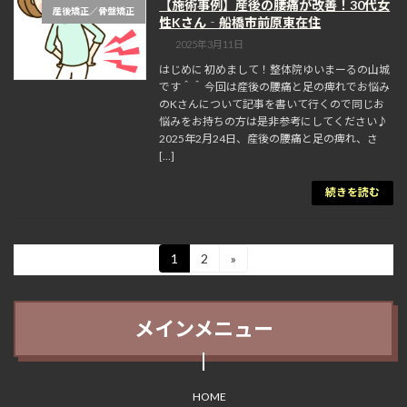
【施術事例】産後の腰痛が改善！30代女
産後矯正／骨盤矯正
性Kさん‐船橋市前原東在住
2025年3月11日
はじめに 初めまして！整体院ゆいまーるの山城
です＾＾ 今回は産後の腰痛と足の痺れでお悩み
のKさんについて記事を書いて行くので同じお
悩みをお持ちの方は是非参考にしてください♪
2025年2月24日、産後の腰痛と足の痺れ、さ
[…]
続きを読む
投
1
2
»
固
固
定
定
稿
ペ
ペ
の
ー
ー
メインメニュー
ジ
ジ
ペ
ー
ジ
HOME