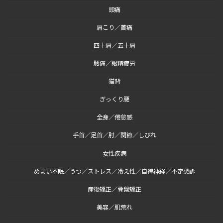
頭痛
肩こり／首痛
四十肩／五十肩
腰痛／眼精疲労
猫背
ぎっくり腰
全身／倦怠感
手首／足首／肘／関節／しびれ
女性疾病
めまい不眠／うつ／ストレス／冷え性／自律神経／不定愁訴
産後矯正／骨盤矯正
美容／肌荒れ