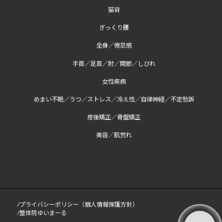
猫背
ぎっくり腰
全身／倦怠感
手首／足首／肘／関節／しびれ
女性疾病
めまい不眠／うつ／ストレス／冷え性／自律神経／不定愁訴
産後矯正／骨盤矯正
美容／肌荒れ
/プライバシーポリシー（個人情報保護方針）
/整体院ゆいまーる