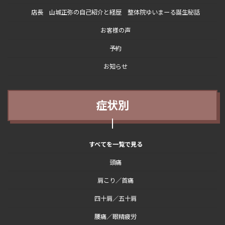
店長 山城正弥の自己紹介と経歴 整体院ゆいまーる誕生秘話
お客様の声
予約
お知らせ
症状別
すべてを一覧で見る
頭痛
肩こり／首痛
四十肩／五十肩
腰痛／眼精疲労