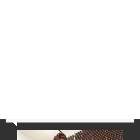
他の症例も気になる方は以下の記事をご参照ください☟
・
【事例】肩こりが改善！５０代女性Hさん‐教師‐船橋市海神在
住 | 整体院ゆいまーる
・
【事例】首のコリが改善！３０代女性Wさん‐デスクワーク‐
船橋市西船在住 | 整体院ゆいまーる
肩こり以外にも頭痛や腰痛など気になる場合はHPのトップ下部の
検索欄やジャンル別カテゴリーをご覧ください＾＾
この記事が市川市北方在住Aさんと同じようなお悩みの方の参考に
なれば幸いです。
最後のメッセージ