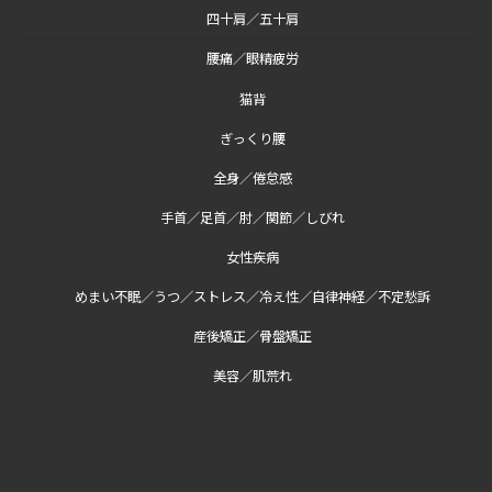
四十肩／五十肩
腰痛／眼精疲労
猫背
ぎっくり腰
全身／倦怠感
手首／足首／肘／関節／しびれ
女性疾病
めまい不眠／うつ／ストレス／冷え性／自律神経／不定愁訴
産後矯正／骨盤矯正
美容／肌荒れ