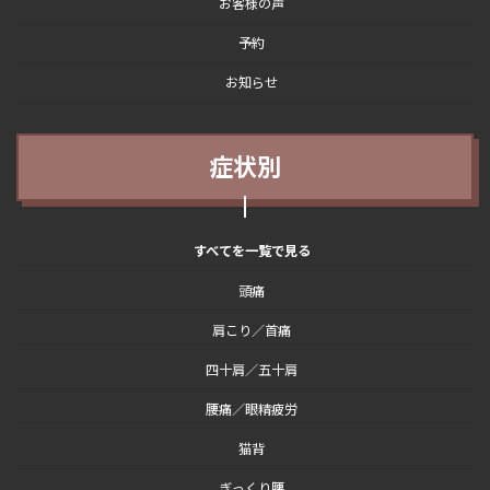
お客様の声
予約
お知らせ
症状別
すべてを一覧で見る
頭痛
肩こり／首痛
四十肩／五十肩
腰痛／眼精疲労
猫背
ぎっくり腰