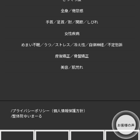
全身／倦怠感
手首／足首／肘／関節／しびれ
女性疾病
めまい不眠／うつ／ストレス／冷え性／自律神経／不定愁訴
産後矯正／骨盤矯正
美容／肌荒れ
/プライバシーポリシー（個人情報保護方針）
/整体院ゆいまーる