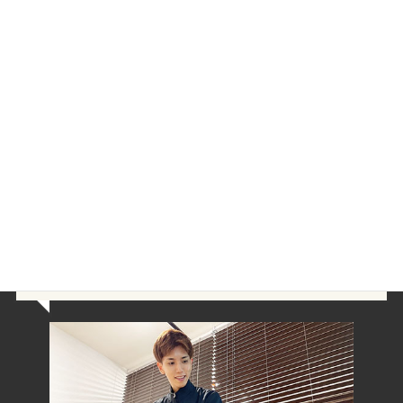
・
【事例】肩こりが改善！３０代男性Oさん‐介護士‐船橋市前原
西在住 | 整体院ゆいまーる
肩こり以外にも頭痛や腰痛など気になる場合はHPのトップ下部の
検索欄やジャンル別カテゴリーをご覧ください＾＾
この記事が市川市鬼高在住Jさんと同じようなお悩みの方の参考に
なれば幸いです。
市川市・鬼高エリアで肩こりや背中の
凝りならお任せください！