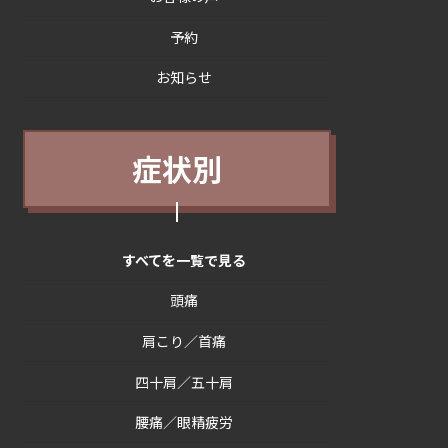
予約
お知らせ
症状別
すべてを一覧で見る
頭痛
肩こり／首痛
四十肩／五十肩
腰痛／眼精疲労