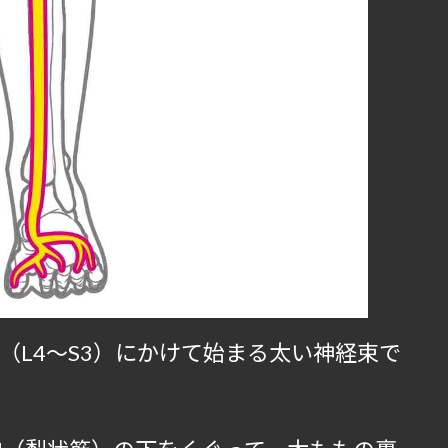
（L4〜S3）にかけて始まる太い神経束で