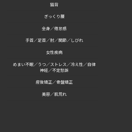
猫背
ぎっくり腰
全身／倦怠感
手首／足首／肘／関節／しびれ
女性疾病
めまい不眠／うつ／ストレス／冷え性／自律
神経／不定愁訴
産後矯正／骨盤矯正
美容／肌荒れ