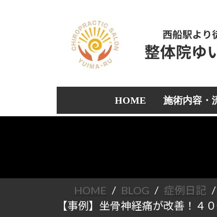
コ
ナ
ン
ビ
テ
ゲ
ン
ー
ツ
シ
へ
ョ
ス
ン
キ
に
ッ
移
HOME
施術内容・
プ
動
HOME
BLOG
症例日記
【事例】坐骨神経痛が改善！４０