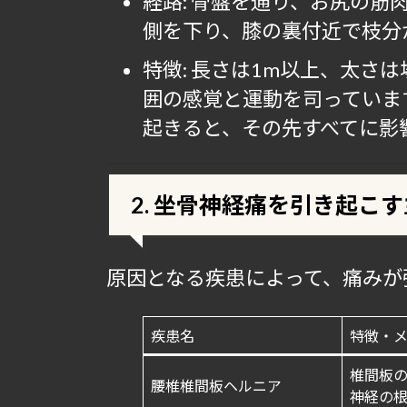
経路: 骨盤を通り、お尻の
側を下り、膝の裏付近で枝分
特徴: 長さは1m以上、太さ
囲の感覚と運動を司っていま
起きると、その先すべてに影
2. 坐骨神経痛を引き起こ
原因となる疾患によって、痛みが
疾患名
特徴・
椎間板
腰椎椎間板ヘルニア
神経の