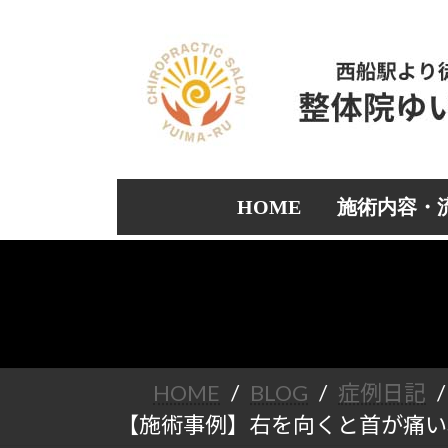
コ
ナ
ン
ビ
テ
ゲ
ン
ー
ツ
シ
へ
ョ
ス
ン
キ
に
ッ
移
HOME
施術内容・
プ
動
HOME
BLOG
症例日記
【施術事例】右を向くと首が痛い