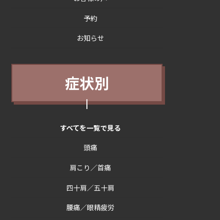
予約
お知らせ
症状別
すべてを一覧で見る
頭痛
肩こり／首痛
四十肩／五十肩
腰痛／眼精疲労