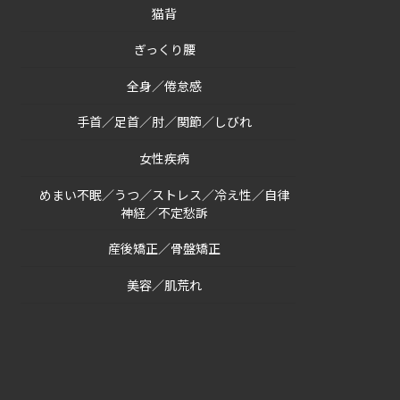
猫背
ぎっくり腰
全身／倦怠感
手首／足首／肘／関節／しびれ
女性疾病
めまい不眠／うつ／ストレス／冷え性／自律
神経／不定愁訴
産後矯正／骨盤矯正
美容／肌荒れ