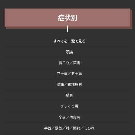
症状別
すべてを一覧で見る
頭痛
肩こり／首痛
四十肩／五十肩
腰痛／眼精疲労
猫背
ぎっくり腰
全身／倦怠感
手首／足首／肘／関節／しびれ