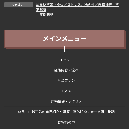
めまい不眠／うつ／ストレス／冷え性／自律神経／不
カテゴリー
定愁訴
、
症例日記
メインメニュー
HOME
施術内容・流れ
料金プラン
Q＆A
店舗情報・アクセス
店長 山城正弥の自己紹介と経歴 整体院ゆいまーる誕生秘話
お客様の声