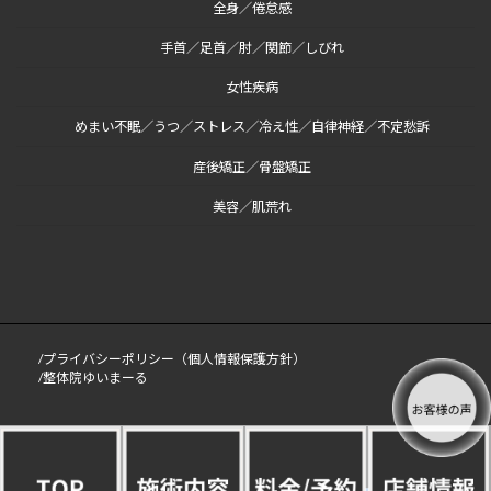
全身／倦怠感
手首／足首／肘／関節／しびれ
女性疾病
めまい不眠／うつ／ストレス／冷え性／自律神経／不定愁訴
産後矯正／骨盤矯正
美容／肌荒れ
/プライバシーポリシー（個人情報保護方針）
/整体院ゆいまーる