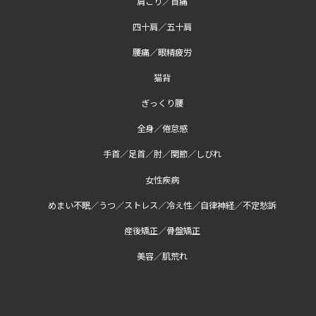
肩こり／首痛
四十肩／五十肩
腰痛／眼精疲労
猫背
ぎっくり腰
全身／倦怠感
手首／足首／肘／関節／しびれ
女性疾病
めまい不眠／うつ／ストレス／冷え性／自律神経／不定愁訴
産後矯正／骨盤矯正
美容／肌荒れ