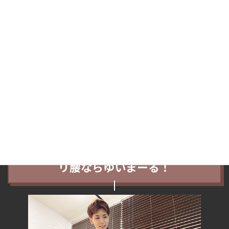
・Nさんの症状は約2回程度で改善された。（腰の痛み自体は）
という感じですね。
もしNさんの反らすと痛い腰痛や反らせない腰痛以外の肩コリやギ
ックリ腰など他の症例が気になる場合はHPのトップ下部の検索欄
やジャンル別カテゴリーをご覧ください＾＾
この記事が船橋市西船在住Nさんと同じようなお悩みの方の参考に
なれば幸いです。
船橋市・西船橋エリアで腰痛やギック
リ腰ならゆいまーる！