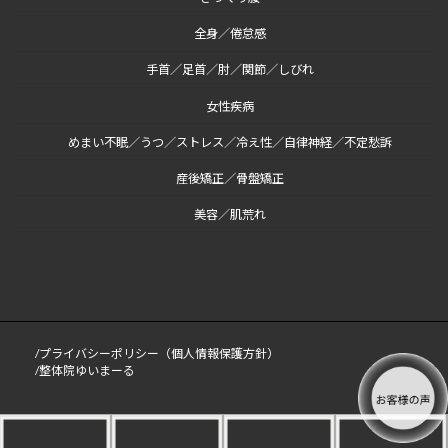
全身／倦怠感
手首／足首／肘／関節／しびれ
女性疾病
めまい不眠／うつ／ストレス／冷え性／自律神経／不定愁訴
産後矯正／骨盤矯正
美容／肌荒れ
/プライバシーポリシー（個人情報保護方針）
/整体院ゆいまーる