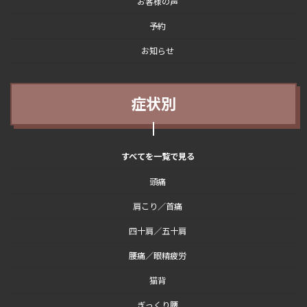
お客様の声
予約
お知らせ
症状別
すべてを一覧で見る
頭痛
肩こり／首痛
四十肩／五十肩
腰痛／眼精疲労
猫背
ぎっくり腰