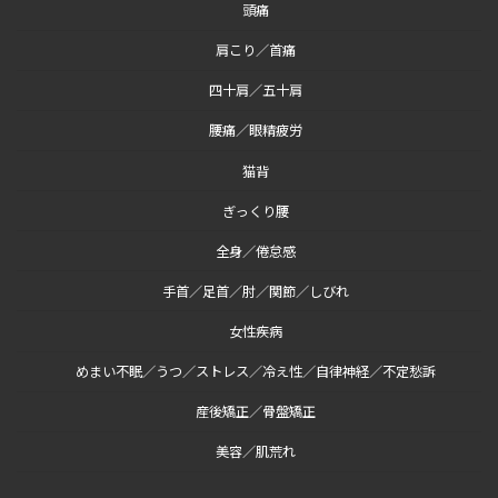
頭痛
肩こり／首痛
四十肩／五十肩
腰痛／眼精疲労
猫背
ぎっくり腰
全身／倦怠感
手首／足首／肘／関節／しびれ
女性疾病
めまい不眠／うつ／ストレス／冷え性／自律神経／不定愁訴
産後矯正／骨盤矯正
美容／肌荒れ