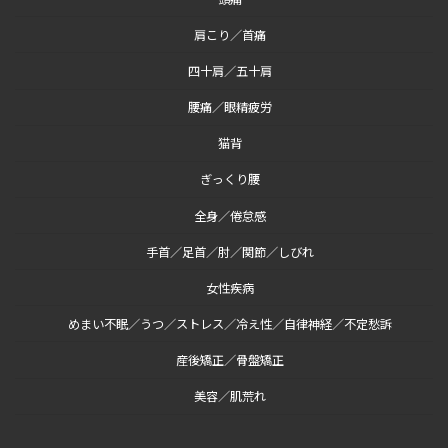
肩こり／首痛
四十肩／五十肩
腰痛／眼精疲労
猫背
ぎっくり腰
全身／倦怠感
手首／足首／肘／関節／しびれ
女性疾病
めまい不眠／うつ／ストレス／冷え性／自律神経／不定愁訴
産後矯正／骨盤矯正
美容／肌荒れ