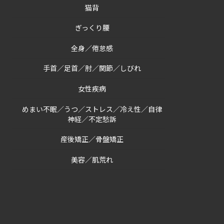
猫背
ぎっくり腰
全身／倦怠感
手首／足首／肘／関節／しびれ
女性疾病
めまい不眠／うつ／ストレス／冷え性／自律
神経／不定愁訴
産後矯正／骨盤矯正
美容／肌荒れ