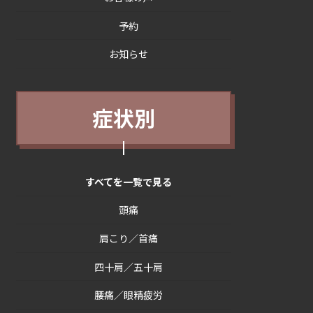
予約
お知らせ
症状別
すべてを一覧で見る
頭痛
肩こり／首痛
四十肩／五十肩
腰痛／眼精疲労