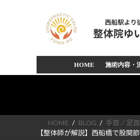
コ
ナ
ン
ビ
テ
ゲ
ン
ー
ツ
シ
へ
ョ
ス
ン
キ
に
ッ
移
HOME
施術内容・
プ
動
HOME
BLOG
手首／足
【整体師が解説】西船橋で股関節