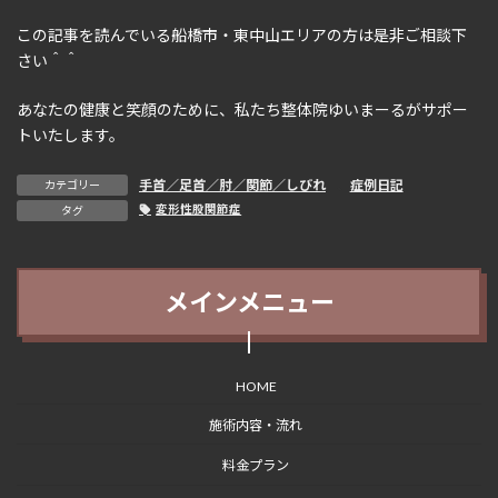
この記事を読んでいる船橋市・東中山エリアの方は是非ご相談下
さい＾＾
あなたの健康と笑顔のために、私たち整体院ゆいまーるがサポー
トいたします。
手首／足首／肘／関節／しびれ
、
症例日記
カテゴリー
変形性股関節症
タグ
メインメニュー
HOME
施術内容・流れ
料金プラン