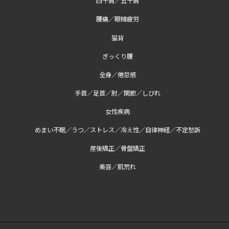
四十肩／五十肩
腰痛／眼精疲労
猫背
ぎっくり腰
全身／倦怠感
手首／足首／肘／関節／しびれ
女性疾病
めまい不眠／うつ／ストレス／冷え性／自律神経／不定愁訴
産後矯正／骨盤矯正
美容／肌荒れ