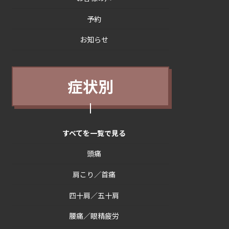
予約
お知らせ
症状別
すべてを一覧で見る
頭痛
肩こり／首痛
四十肩／五十肩
腰痛／眼精疲労