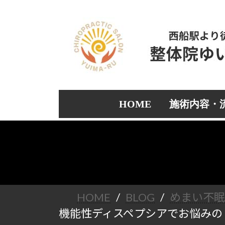
コ
ナ
ン
ビ
テ
ゲ
ン
ー
ツ
シ
へ
ョ
ス
ン
キ
に
ッ
移
HOME
施術内容・
プ
動
HOME
BLOG
めまい不
機能性ディスペプシアでお悩みの