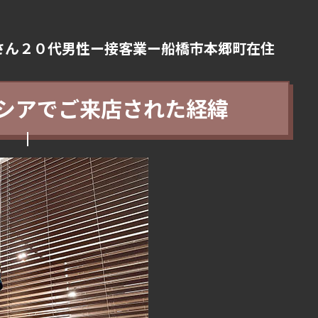
さん２０代男性ー接客業ー船橋市本郷町在住
シアでご来店された経緯