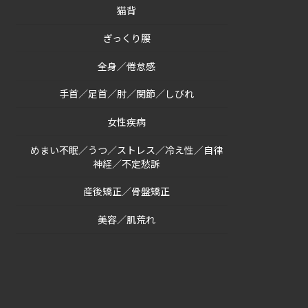
猫背
ぎっくり腰
全身／倦怠感
手首／足首／肘／関節／しびれ
女性疾病
めまい不眠／うつ／ストレス／冷え性／自律
神経／不定愁訴
産後矯正／骨盤矯正
美容／肌荒れ