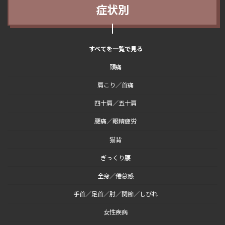
症状別
すべてを一覧で見る
頭痛
肩こり／首痛
四十肩／五十肩
腰痛／眼精疲労
猫背
ぎっくり腰
全身／倦怠感
手首／足首／肘／関節／しびれ
女性疾病