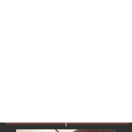
もある
・ストレスが少なくても身体のコリや不調のせいで自律神経は乱
れる
・的確な施術をすることで整体でも自律神経を整える事は可能。
・Eさんは特に右腕のコリ、肋骨の機能障害、肩甲骨のコリが原因
で自律神経が乱れていた
・約５回程度で良好な状態になった
という感じですね。
この記事が市川市若宮在住Eさんと同じように自律神経の乱れでお
悩みの方の参考になれば幸いです＾＾
市川市・若宮エリアでだるさや自律神
経の乱れならゆいまーる！