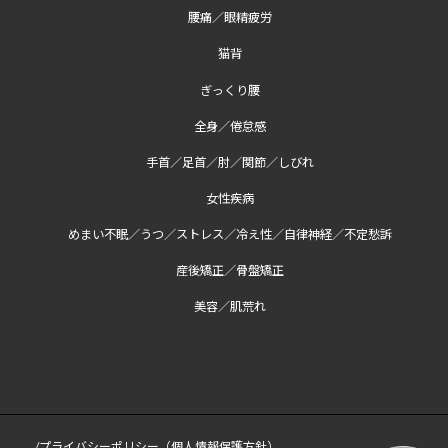
腰痛／眼精疲労
猫背
ぎっくり腰
全身／倦怠感
手首／足首／肘／関節／しびれ
女性疾病
めまい不眠／うつ／ストレス／冷え性／自律神経／不定愁訴
産後矯正／骨盤矯正
美容／肌荒れ
/プライバシーポリシー（個人情報保護方針）