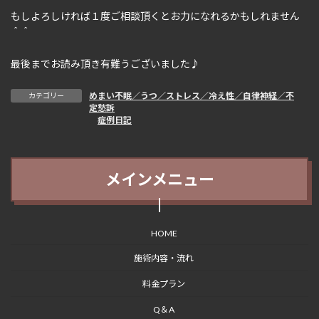
もしよろしければ１度ご相談頂くとお力になれるかもしれません
＾＾
最後までお読み頂き有難うございました♪
めまい不眠／うつ／ストレス／冷え性／自律神経／不
カテゴリー
定愁訴
、
症例日記
メインメニュー
HOME
施術内容・流れ
料金プラン
Q＆A