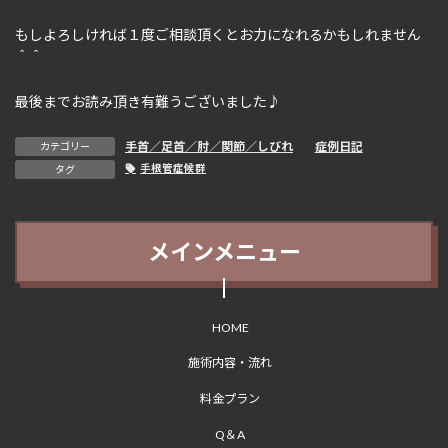
もしよろしければ１度ご相談頂くとお力になれるかもしれません
＾＾
最後までお読み頂き有難うございました♪
手首／足首／肘／関節／しびれ
、
症例日記
カテゴリー
手根管症候群
タグ
メインメニュー
HOME
施術内容・流れ
料金プラン
Q＆A