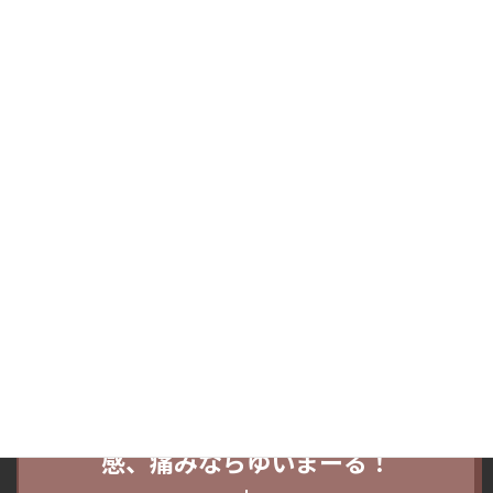
中神経の圧迫が原因）
・Ｏさんの症状は約３回程度で改善された。
という感じですね。
少しややこしいかもしれませんが一言に手の痺れと言っても原因は
多岐に渡りその原因によって施術するポイントは変わります。
もし電気工事士‐Ｏさんの手の痺れや痛み、脱力感以外の肩コリ
や腰痛など他の症例が気になる場合はHPのトップ下部の検索欄や
ジャンル別カテゴリーをご覧ください＾＾
この記事が市川市若宮在住Ｏさんと同じようなお悩みの方の参考
になれば幸いです。
市川市・若宮エリアで手の痺れや脱力
感、痛みならゆいまーる！