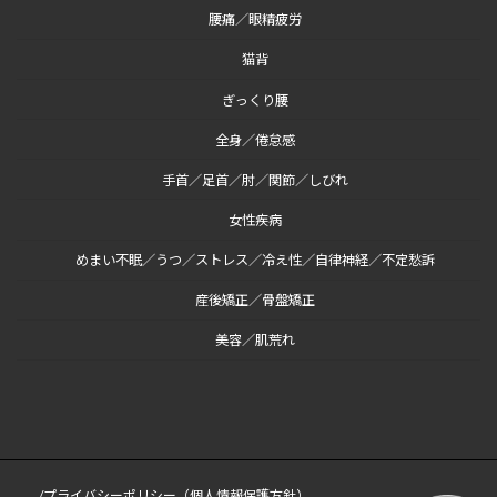
腰痛／眼精疲労
猫背
ぎっくり腰
全身／倦怠感
手首／足首／肘／関節／しびれ
女性疾病
めまい不眠／うつ／ストレス／冷え性／自律神経／不定愁訴
産後矯正／骨盤矯正
美容／肌荒れ
/プライバシーポリシー（個人情報保護方針）