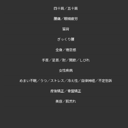
四十肩／五十肩
腰痛／眼精疲労
猫背
ぎっくり腰
全身／倦怠感
手首／足首／肘／関節／しびれ
女性疾病
めまい不眠／うつ／ストレス／冷え性／自律神経／不定愁訴
産後矯正／骨盤矯正
美容／肌荒れ