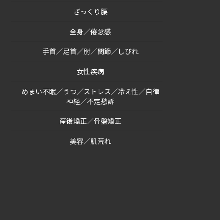
ぎっくり腰
全身／倦怠感
手首／足首／肘／関節／しびれ
女性疾病
めまい不眠／うつ／ストレス／冷え性／自律
神経／不定愁訴
産後矯正／骨盤矯正
美容／肌荒れ