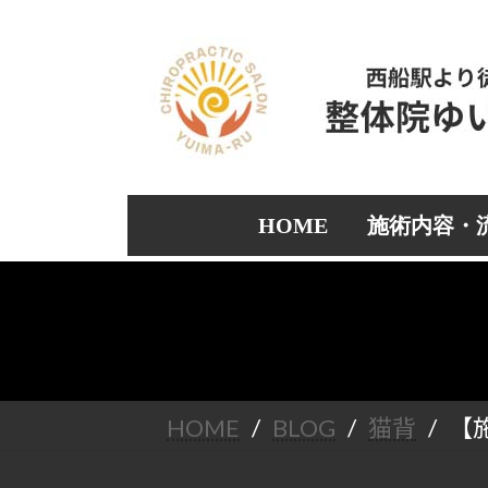
コ
ナ
ン
ビ
テ
ゲ
ン
ー
ツ
シ
へ
ョ
ス
ン
キ
に
ッ
移
HOME
施術内容・
プ
動
HOME
BLOG
猫背
【