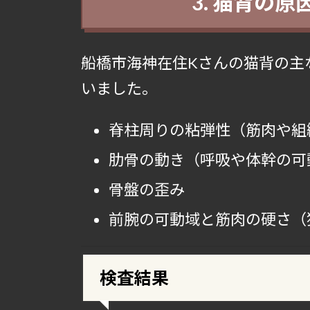
3. 猫背の
船橋市海神在住Kさんの猫背の主
いました。
脊柱周りの粘弾性（筋肉や組
肋骨の動き（呼吸や体幹の可
骨盤の歪み
前腕の可動域と筋肉の硬さ（
検査結果