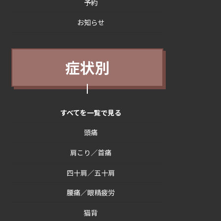
予約
お知らせ
症状別
すべてを一覧で見る
頭痛
肩こり／首痛
四十肩／五十肩
腰痛／眼精疲労
猫背