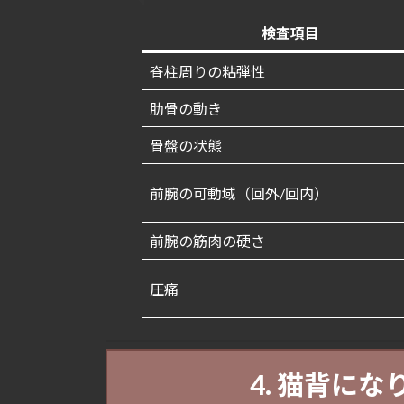
検査項目
脊柱周りの粘弾性
肋骨の動き
骨盤の状態
前腕の可動域（回外/回内）
前腕の筋肉の硬さ
圧痛
4. 猫背に