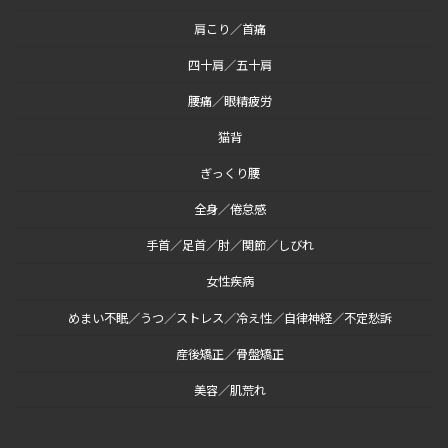
肩こり／首痛
四十肩／五十肩
腰痛／眼精疲労
猫背
ぎっくり腰
全身／倦怠感
手首／足首／肘／関節／しびれ
女性疾病
めまい不眠／うつ／ストレス／冷え性／自律神経／不定愁訴
産後矯正／骨盤矯正
美容／肌荒れ