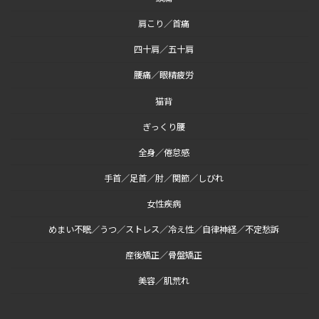
肩こり／首痛
四十肩／五十肩
腰痛／眼精疲労
猫背
ぎっくり腰
全身／倦怠感
手首／足首／肘／関節／しびれ
女性疾病
めまい不眠／うつ／ストレス／冷え性／自律神経／不定愁訴
産後矯正／骨盤矯正
美容／肌荒れ